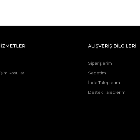
HİZMETLERİ
ALIŞVERİŞ BİLGİLERİ
Siparişlerim
şim Koşulları
Sepetim
İade Taleplerim
Destek Taleplerim