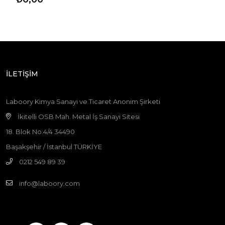
İLETİŞİM
Laboory Kimya Sanayi ve Ticaret Anonim Şirketi
İkitelli OSB Mah. Metal İş Sanayi Sitesi
18. Blok No:4/4 34490
Başakşehir / İstanbul TÜRKİYE
0212 549 89 39
info@laboory.com