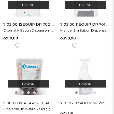
TÜKENDI
TÜKENDI
7 03 00 12EQUIP DP 702 OTOMATİK SABUN DİSPENSERİ 1000ml
7 03 00 11EQUIP DP 701 MANUEL SABUN DİSPENSERİ 1000ml
Otomatik Sabun Dispanseri 1000ml
Manuel Sıvı Sabun Dispenseri
₺910,00
₺390,00
TÜKENDI
TÜKENDI
9 06 12 08-PCAPSULE AC 560 SUDA ÇÖZÜNEN ODA KOKUSU
7 01 02 03ROOM SF 205 AHŞAP MOBİLYA BAKIM & TEMİZLİK ÜRÜNÜ
Odalarda uzun süre kalıcı çiçeksi ve odunsu koku bırakır.Ortamdaki sigara ve nikotin kokularını etkili bir şekilde giderir.
₺22,00