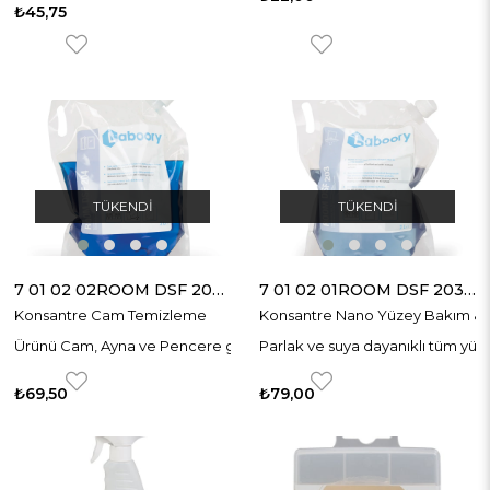
₺45,75
TÜKENDI
TÜKENDI
7 01 02 02ROOM DSF 204 KONSANTRE CAM TEMİZLEME ÜRÜNÜ
7 01 02 01ROOM DSF 203 KONS.NANO YÜZEY BAK.&TEM.ÜRÜNÜ
Konsantre Cam Temizleme
Konsantre Nano Yüzey Bakım &
Ürünü Cam, Ayna ve Pencere gibi Yüzeyleri Etkili Bir Şekilde Temizler
Parlak ve suya dayanıklı tüm yüzey
₺69,50
₺79,00