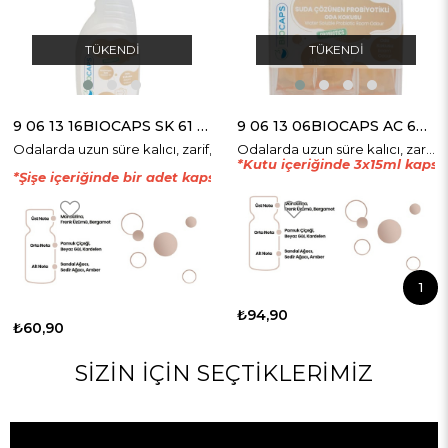
TÜKENDI
TÜKENDI
9 06 13 16BIOCAPS SK 61 SUDA ÇÖZ. PROB. ODA KOKUSU BAŞ. PAK.
9 06 13 06BIOCAPS AC 60 SUDA ÇÖZÜNEN PROBİOTİKLİ ODA KOKUSU
Odalarda uzun süre kalıcı, zarif, yumușak ve ferah bir koku bırakır.
Odalarda uzun süre kalıcı, zarif, yumușak ve ferah bir koku bırakır. Probiyotik yapısı sayesinde ortamdaki kötü kokuları nötralize eder ve yeni kötü koku olușumunu engeller.
*Kutu içeriğinde 3x15ml kapsül
*Şişe içeriğinde bir adet kapsül bulunmaktadır.
1
₺94,90
₺60,90
SIZIN İÇIN SEÇTIKLERIMIZ