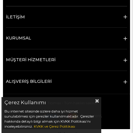
İLETİŞİM
KURUMSAL
MÜŞTERİ HİZMETLERİ
ALIŞVERİŞ BİLGİLERİ
Çerez Kullanımı
Bu internet sitesinde sizlere daha iyi hizmet
© 2019 Ticimax - Tüm hakları saklıdır.
sunulabilmesi için çerezler kullanılmaktadır. Çerezler
hakkında detaylı bilgi almak için KVKK Politikası’nı
inceleyebilirsiniz.
KVKK
ve
Çerez Politikası