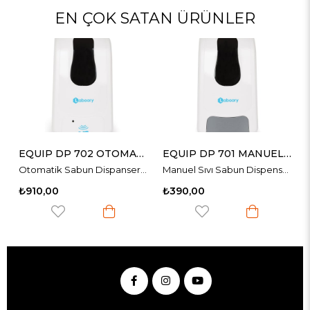
EN ÇOK SATAN ÜRÜNLER
EQUIP DP 702 OTOMATİK SABUN DİSPENSERİ 1000ml
EQUIP DP 701 MANUEL SABUN DİSPENSERİ 1000ml
i
Otomatik Sabun Dispanseri 1000ml
Manuel Sıvı Sabun Dispenseri
₺910,00
₺390,00