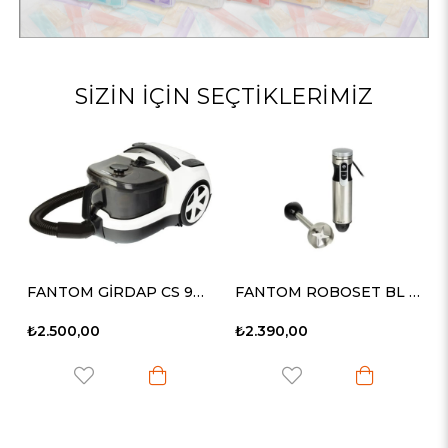
SIZIN İÇIN SEÇTIKLERIMIZ
FANTOM GİRDAP CS 9000 CYCLONE ELEKTRİKLİ SÜPÜRGE
FANTOM ROBOSET BL 1000 BLENDER SET
₺2.500,00
₺2.390,00
eknolojisi sayesinde hızlı hava akışı ile daha hızlı ve lezzetli yiyecek p