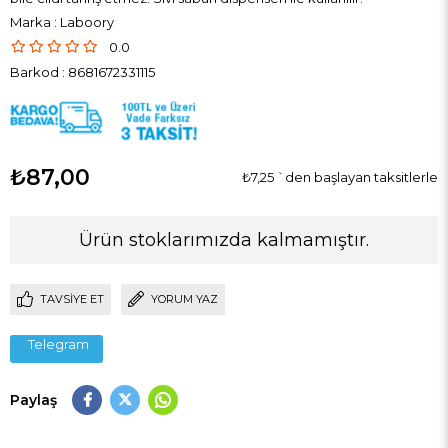
Marka
:
Laboory
0.0
Barkod
:
8681672331115
₺87,00
₺7,25
`den başlayan taksitlerle
Ürün stoklarımızda kalmamıştır.
TAVSIYE ET
YORUM YAZ
Telegram
Paylaş