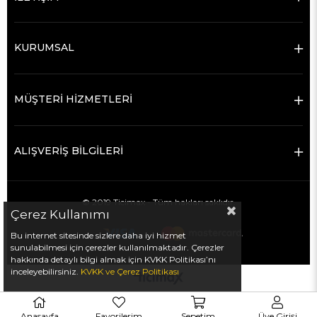
KURUMSAL
MÜŞTERİ HİZMETLERİ
ALIŞVERİŞ BİLGİLERİ
© 2019 Ticimax - Tüm hakları saklıdır.
Çerez Kullanımı
Bu internet sitesinde sizlere daha iyi hizmet
sunulabilmesi için çerezler kullanılmaktadır. Çerezler
hakkında detaylı bilgi almak için KVKK Politikası’nı
inceleyebilirsiniz.
KVKK
ve
Çerez Politikası
Anasayfa
Favorilerim
Sepetim
Üye Girişi