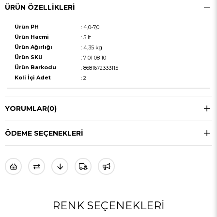
ÜRÜN ÖZELLIKLERI
Ürün PH
: 4,0-7,0
Ürün Hacmi
: 5 lt
Ürün Ağırlığı
: 4,35 kg
Ürün SKU
: 7 01 08 10
Ürün Barkodu
: 8681672333115
Koli İçi Adet
: 2
YORUMLAR
(0)
ÖDEME SEÇENEKLERI
RENK SEÇENEKLERI