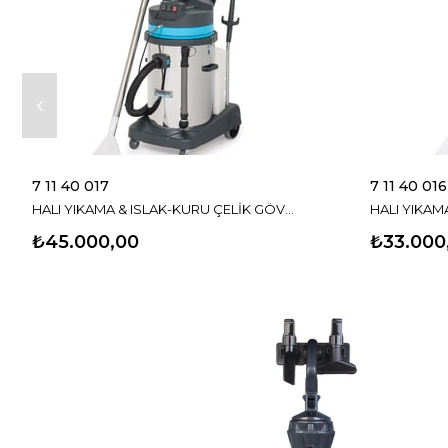
7 11 40 017
7 11 40 016
HALI YIKAMA & ISLAK-KURU ÇELİK GÖVDELİ PROFESYONEL ELEKTRİKLİ SÜPÜRGE
₺45.000,00
₺33.000