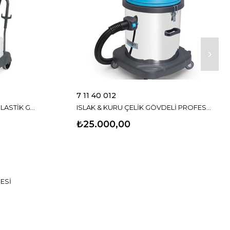
7 11 40 012
HALI YIKAMA & ISLAK-KURU PLASTİK GÖVDELİ PROFESYONEL ELEKTRİKLİ SÜPÜRGE
ISLAK & KURU ÇELİK GÖVDELİ PROFESYONEL ELEKTRİKLİ SÜPÜRGE
₺25.000,00
ESİ