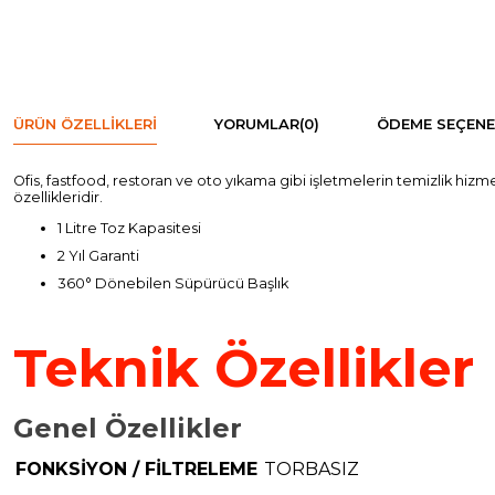
ÜRÜN ÖZELLIKLERI
YORUMLAR
(0)
ÖDEME SEÇENE
Ofis, fastfood, restoran ve oto yıkama gibi işletmelerin temizlik hizme
özellikleridir.
1 Litre Toz Kapasitesi
2 Yıl Garanti
360° Dönebilen Süpürücü Başlık
Teknik Özellikler
Genel Özellikler
FONKSİYON / FİLTRELEME
TORBASIZ