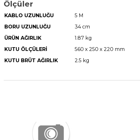
Ölçüler
KABLO UZUNLUĞU
5 M
BORU UZUNLUĞU
34 cm
ÜRÜN AĞIRLIK
1.87 kg
KUTU ÖLÇÜLERİ
560 x 250 x 220 mm
KUTU BRÜT AĞIRLIK
2.5 kg