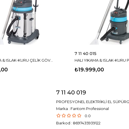
7 11 40 015
HALI YIKAMA & ISLAK-KURU ÇELİK GÖVDELİ PROFESYONEL ELEKTRİKLİ SÜPÜRGE
,00
₺19.999,00
7 11 40 019
PROFESYONEL ELEKTRİKLİ EL SÜPÜRG
Marka
:
Fantom Professional
0.0
Barkod
:
8697435939122