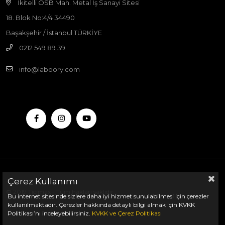
İkitelli OSB Mah. Metal İş Sanayi Sitesi
18. Blok No:4/4 34490
Başakşehir / İstanbul TÜRKİYE
0212 549 89 39
info@laboory.com
Çerez Kullanımı
© 2019 Ticimax - Tüm hakları saklıdır.
Bu internet sitesinde sizlere daha iyi hizmet sunulabilmesi için çerezler
kullanılmaktadır. Çerezler hakkında detaylı bilgi almak için KVKK
Politikası’nı inceleyebilirsiniz.
KVKK
ve
Çerez Politikası