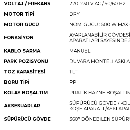
VOLTAJ / FREKANS
220-230 V AC / 50/60 Hz
MOTOR TİPİ
DRY
MOTOR GÜCÜ
NOM. GÜCÜ : 500 W MAX 
AYARLANABİLİR GÖVDESİ
FONKSİYON
APARATLARI SAYESİNDE 
KABLO SARMA
MANUEL
PARK POZİSYONU
DUVARA MONTELİ ASKI AP
TOZ KAPASİTESİ
1 LT
BORU TİPİ
PP
KOLAY BOŞALTIM
PRATİK HAZNE BOŞALTIM
SÜPÜRÜCÜ GÖVDE / KOL
AKSESUARLAR
KÖŞE APARATI /ASKI APA
SÜPÜRÜCÜ GÖVDE
360° DÖNEBİLEN SÜPÜR