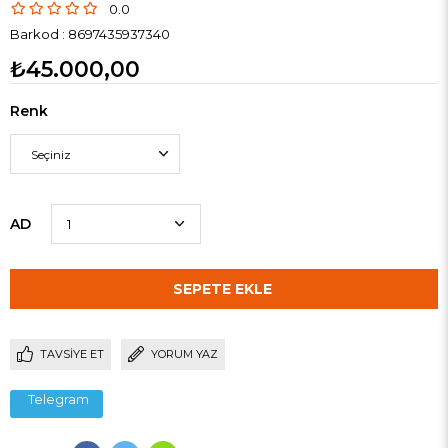
0.0
Barkod
:
8697435937340
₺45.000,00
Renk
AD
TAVSIYE ET
YORUM YAZ
Telegram