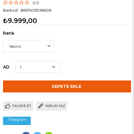
0.0
Barkod
:
8697435938606
₺9.999,00
Renk
AD
TAVSIYE ET
YORUM YAZ
Telegram