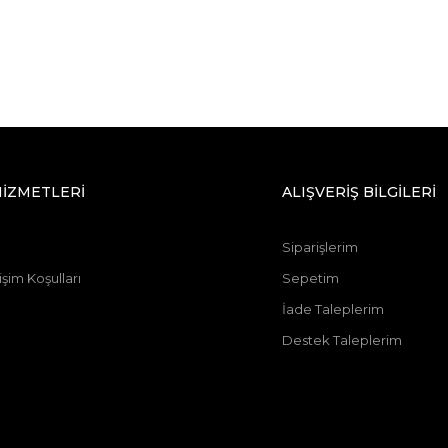
HİZMETLERİ
ALIŞVERİŞ BİLGİLERİ
Siparişlerim
şim Koşulları
Sepetim
İade Taleplerim
Destek Taleplerim