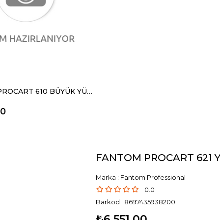
FANTOM PROCART 610 BÜYÜK YÜK TAŞIMA ARABASI
00
FANTOM PROCART 621 Y
Marka
:
Fantom Professional
0.0
Barkod
:
8697435938200
₺6.551,00