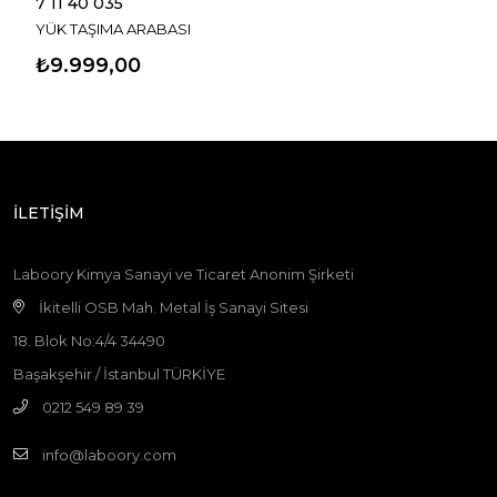
7 11 40 035
YÜK TAŞIMA ARABASI
₺9.999,00
İLETİŞİM
Laboory Kimya Sanayi ve Ticaret Anonim Şirketi
İkitelli OSB Mah. Metal İş Sanayi Sitesi
18. Blok No:4/4 34490
Başakşehir / İstanbul TÜRKİYE
0212 549 89 39
info@laboory.com