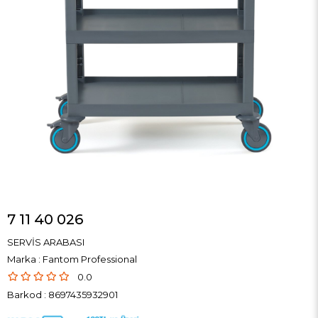
7 11 40 026
SERVİS ARABASI
Marka
:
Fantom Professional
0.0
Barkod
:
8697435932901