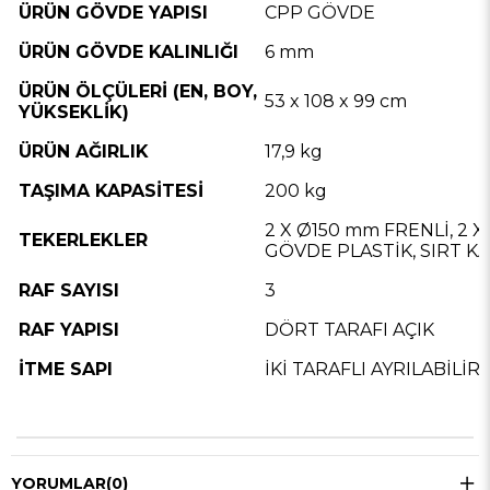
ÜRÜN GÖVDE YAPISI
CPP GÖVDE
ÜRÜN GÖVDE KALINLIĞI
6 mm
ÜRÜN ÖLÇÜLERİ (EN, BOY,
53 x 108 x 99 cm
YÜKSEKLİK)
ÜRÜN AĞIRLIK
17,9 kg
TAŞIMA KAPASİTESİ
200 kg
2 X Ø150 mm FRENLİ, 2 
TEKERLEKLER
GÖVDE PLASTİK, SIRT 
RAF SAYISI
3
RAF YAPISI
DÖRT TARAFI AÇIK
İTME SAPI
İKİ TARAFLI AYRILABİLİR
YORUMLAR
(0)