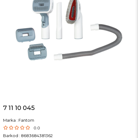
7 11 10 045
Marka
:
Fantom
0.0
Barkod
:
8683684381362