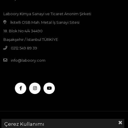
Laboory Kimya Sanayi ve Ticaret Anonim Şirketi
İkitelli OSB Mah. Metal İş Sanayi Sitesi
18. Blok No:4/4 34490
Başakşehir / İstanbul TÜRKİYE
0212 549 89 39
info@laboory.com
Çerez Kullanımı