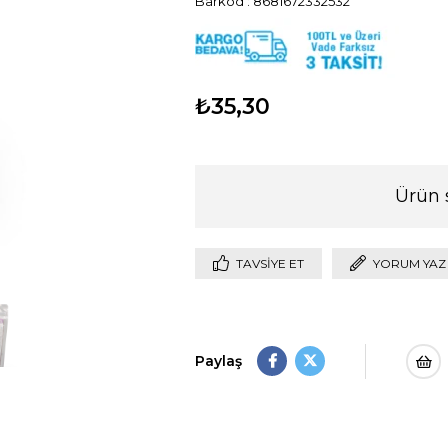
Barkod
:
8681672332532
₺35,30
Ürün 
TAVSIYE ET
YORUM YAZ
Paylaş