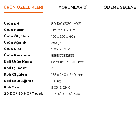
ÜRÜN ÖZELLIKLERI
YORUMLAR
(0)
ÖDEME SEÇENE
Ürün pH
: 8,0-10,0 (20°C , ±0.2)
Ürün Hacmi
: 5ml x 50 (250ml)
Ürün Ölçüleri
: 160 x 270 x 40 mm
Ürün Ağırlık
: 250 gr
Ürün Sku
: 9 06 12 02-P
Ürün Barkodu
: 8681672332532
Koli Ürün Kodu
: Capsule Fc 520 Cbox
Koli Içi Adet
: 4
Koli Ölçüleri
: 155 x 240 x 240 mm
Koli Brüt Ağırlık
: 1,16 kg
Koli Sku
: 9 06 12 02-K
20 DC / 40 HC / Truck
: 1848 / 5040 / 6930