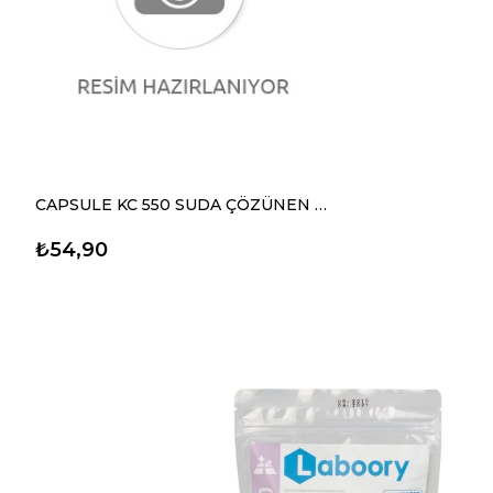
CAPSULE KC 550 SUDA ÇÖZÜNEN YAĞ & KİR SÖKÜCÜ
₺54,90