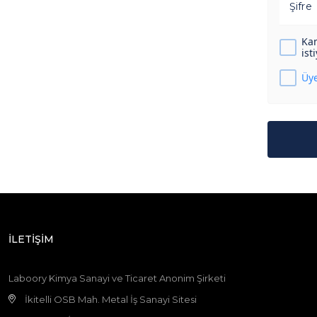
Şifre
Kam
ist
Üye
İLETİŞİM
Laboory Kimya Sanayi ve Ticaret Anonim Şirketi
İkitelli OSB Mah. Metal İş Sanayi Sitesi