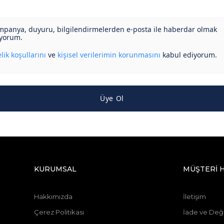
panya, duyuru, bilgilendirmelerden e-posta ile haberdar olmak
iyorum.
lik koşullarını
ve
kişisel verilerimin korunmasını
kabul ediyorum.
Üye Ol
KURUMSAL
MÜŞTERİ 
Hakkımızda
İletişim
Çerez Politikası
İade ve Deği