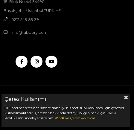
18. Blok No:4/4 34490
Başakşehir / İstanbul TÜRKİYE
0212 549 89 39
info@laboory.com
Çerez Kullanımı
© 2019 Ticimax - Tüm hakları saklıdır.
Bu internet sitesinde sizlere daha iyi hizmet sunulabilmesi için çerezler
kullanılmaktadır. Çerezler hakkında detaylı bilgi almak için KVKK
Politikası’nı inceleyebilirsiniz.
KVKK
ve
Çerez Politikası