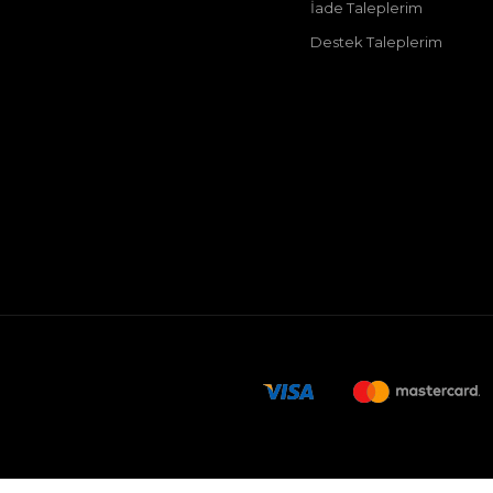
İade Taleplerim
Destek Taleplerim